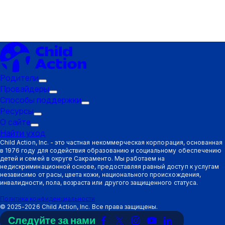
Родители
Подменю
Провайдеры
"Триггер":
Подменю
Способы поддержки
Родители
"Триггер":
Подменю
Ресурсы
Подменю
Провайдеры
"Триггер":
О сайте
Подменю
"Триггер":
Способы
Найти уход
"Триггер":
Ресурсы
поддержки
Child Action, Inc. - это частная некоммерческая корпорация, основанная
в 1976 году для содействия образованию и социальному обеспечению
О
детей и семей в округе Сакраменто. Мы работаем на
сайте
недискриминационной основе, предоставляя равный доступ к услугам
независимо от расы, цвета кожи, национального происхождения,
инвалидности, пола, возраста или другого защищенного статуса.
Политика конфиденциальности
©
2025-2026
Child Action, Inc. Все права защищены.
Следуйте за нами
Ссылка
Ссылка
Ссылка
Ссылка
Ссылка