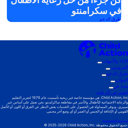
في سكرامنتو
طرق الدعم
الآباء والأمهات
قائمة
المزودون
قائمة
التشغيل
طرق الدعم
قائمة
التشغيل
الفرعية:
الموارد
قائمة
الفرعية:
الآباء
التشغيل
نبذة عن
قائمة
التشغيل
المزودون
الفرعية:
والأمهات
ابحث عن الرعاية
الفرعية:
التشغيل
طرق
Child Action, Inc. هي مؤسسة خاصة غير ربحية تأسست عام 1976 لتعزيز التعليم
والرعاية الاجتماعية للأطفال والأسر في مقاطعة ساكرامنتو. نحن نعمل على أساس غير
الموارد
الفرعية:
الدعم
تمييزي، ونوفر المساواة في الحصول على الخدمات بغض النظر عن العرق أو اللون أو الأصل
نبذة
القومي أو الإعاقة أو الجنس أو العمر أو أي وضع آخر محمي.
عن
سياسة الخصوصية
Child Action, Inc. جميع الحقوق محفوظة.
2025-2026
©