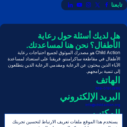
تابعنا
رابط
رابط
رابط
رابط
رابط
إلى
إلى
إلى
إلى
إلى
X
فيسبوك
إنستغرام
يوتيوب
LinkedIn
(تويتر)
هل لديك أسئلة حول رعاية
الأطفال؟ نحن هنا لمساعدتك.
Child Action هو مصدرك الموثوق لجميع احتياجات رعاية
الأطفال في مقاطعة ساكرامنتو. فريقنا على استعداد لمساعدة
الآباء الذين يبحثون عن الرعاية ومقدمي الرعاية الذين يتطلعون
إلى تنمية برامجهم.
الهاتف
(916) 369-0191
البريد الإلكتروني
info@childaction.org
المكتب
يستخدم هذا الموقع ملفات تعريف الارتباط لتحسين تجربتك
10540 وايت روك رود 10540، جناح 180
رانشو كوردوفا، كاليفورنيا 95670