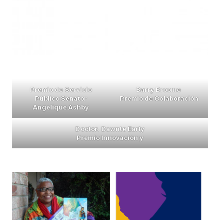
Premio de Servicio
Barry Broome
Público Senator
Premio de Colaboración
Angelique Ashby
Doctor.
Dawnte Early
Premio Innovación y