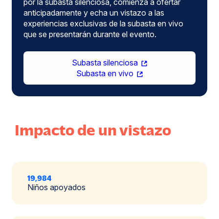
por la subasta silenciosa, comienza a ofertar
anticipadamente y echa un vistazo a las
experiencias exclusivas de la subasta en vivo
que se presentarán durante el evento.
(se
Subasta silenciosa
(se
abre
Subasta en vivo
abre
en
en
una
una
nueva
nueva
ventana)
Impacto de un vistazo
ventana)
19,984
Niños apoyados