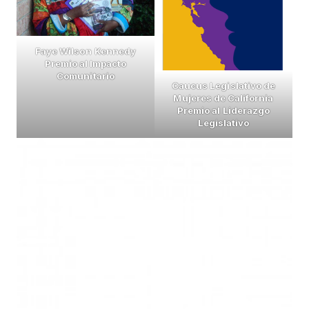
Faye Wilson
Kennedy
Premio al Impacto
Comunitario
Caucus Legislativo de
Mujeres de California
Premio al Liderazgo
Legislativo