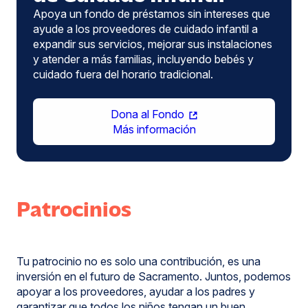
Apoya un fondo de préstamos sin intereses que
ayude a los proveedores de cuidado infantil a
expandir sus servicios, mejorar sus instalaciones
y atender a más familias, incluyendo bebés y
cuidado fuera del horario tradicional.
(se
Dona al Fondo
abre
Más información
en
una
nueva
ventana)
Patrocinios
Tu patrocinio no es solo una contribución, es una
inversión en el futuro de Sacramento. Juntos, podemos
apoyar a los proveedores, ayudar a los padres y
garantizar que todos los niños tengan un buen