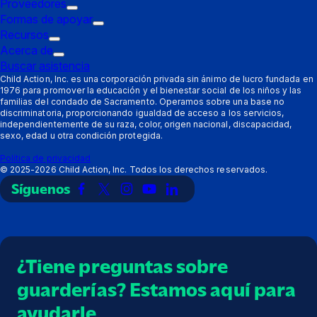
Proveedores
de
Submenú
Formas de apoyar
disparo:
de
Submenú
Recursos
Padres
Submenú
disparo:
de
Acerca de
de
Submenú
Proveedores
disparo:
Buscar asistencia
disparo:
de
Formas
Child Action, Inc. es una corporación privada sin ánimo de lucro fundada en
1976 para promover la educación y el bienestar social de los niños y las
Recursos
disparo:
de
familias del condado de Sacramento. Operamos sobre una base no
Acerca
apoyar
discriminatoria, proporcionando igualdad de acceso a los servicios,
de
independientemente de su raza, color, origen nacional, discapacidad,
sexo, edad u otra condición protegida.
Política de privacidad
©
2025-2026
Child Action, Inc. Todos los derechos reservados.
Síguenos
Enlace
Enlace
Enlace
Enlace
Enlace
a
a
a
a
a
Facebook
X
Instagram
YouTube
LinkedIn
(Twitter)
¿Tiene preguntas sobre
guarderías? Estamos aquí para
ayudarle.