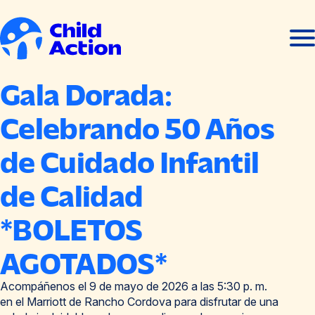
Ir al contenido
Abrir
Cerra
men
men
Inicio
Gala Dorada:
Celebrando 50 Años
de Cuidado Infantil
de Calidad
*BOLETOS
AGOTADOS*
Acompáñenos el 9 de mayo de 2026 a las 5:30 p. m.
en el Marriott de Rancho Cordova para disfrutar de una