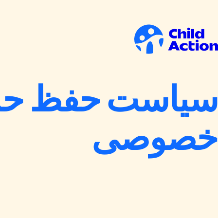
رش به محتوا
انه
سیاست حفظ حر
خصوصی