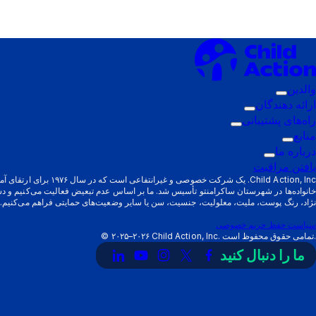
والدین
زیرمنوی
ارائه دهندگان
فعال‌سازی:
زیرمنوی
راه‌های پشتیبانی
والدین
زیرمنوی
فعال‌سازی:
منابع
زیرمنوی
ارائه
فعال‌سازی:
درباره ما
فعال‌سازی:
زیرمنوی
دهندگان
راه‌های
یافتن مراقبت
منابع
فعال‌سازی:
پشتیبانی
Child Action, Inc. یک شرکت خصوصی و
خانواده‌ها در شهرستان ساکرامنتو تأسیس شد. ما بر اساس عدم تبعیض فعالیت می‌کنیم و د
درباره
نژاد، رنگ پوست، ملیت، معلولیت، جنسیت، سن یا سایر وضعیت‌های حمایتی فراهم می‌کنیم.
ما
سیاست حفظ حریم خصوصی
Child Action, Inc. تمامی حقوق محفوظ است.
۲۰۲۵–۲۰۲۶
©
ما را دنبال کنید
پیوند
لینک
لینک
لینک
لینک
به
به
به
به
به
X
فیسبوک
اینستاگرام
یوتیوب
لینکدین
(توییتر)