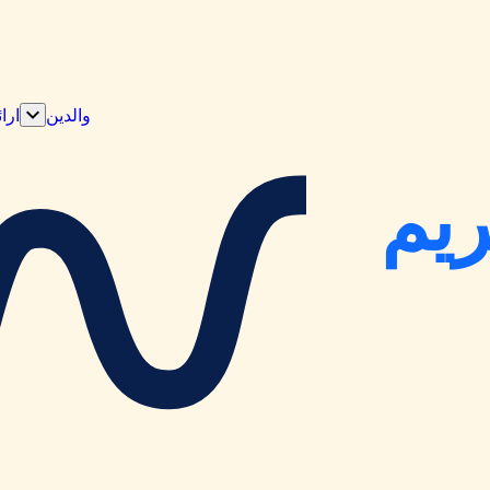
والدین
ارا
نمایش
زیرمنو
«والدی
یم