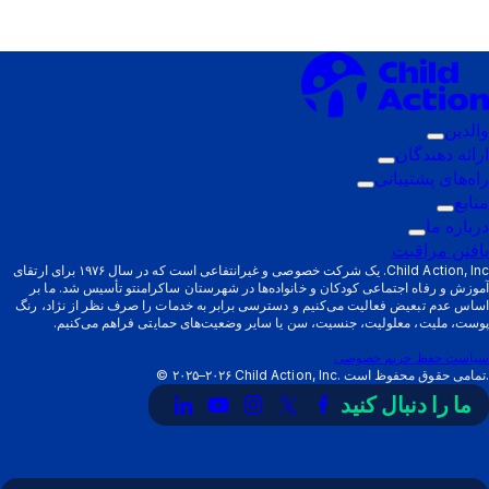
والدین
زیرمنوی
ارائه دهندگان
فعال‌سازی:
زیرمنوی
راه‌های پشتیبانی
والدین
زیرمنوی
فعال‌سازی:
منابع
زیرمنوی
ارائه
فعال‌سازی:
درباره ما
فعال‌سازی:
زیرمنوی
دهندگان
راه‌های
یافتن مراقبت
منابع
فعال‌سازی:
پشتیبانی
Child Action, Inc. یک شرکت خصوصی و غیرانتفاعی است که در سال ۱۹۷۶ برای ارتقای
آموزش و رفاه اجتماعی کودکان و خانواده‌ها در شهرستان ساکرامنتو تأسیس شد. ما بر
درباره
اساس عدم تبعیض فعالیت می‌کنیم و دسترسی برابر به خدمات را صرف نظر از نژاد، رنگ
ما
پوست، ملیت، معلولیت، جنسیت، سن یا سایر وضعیت‌های حمایتی فراهم می‌کنیم.
سیاست حفظ حریم خصوصی
Child Action, Inc. تمامی حقوق محفوظ است.
۲۰۲۵–۲۰۲۶
©
ما را دنبال کنید
پیوند
لینک
لینک
لینک
لینک
به
به
به
به
به
X
فیسبوک
اینستاگرام
یوتیوب
لینکدین
(توییتر)