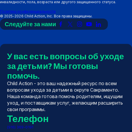
инвалидности, пола, возраста или другого защищенного статуса.
Политика конфиденциальности
©
2025-2026
Child Action, Inc. Все права защищены.
Следуйте за нами
Ссылка
Ссылка
Ссылка
Ссылка
Ссылка
на
на
на
на
на
Facebook
X
Instagram
YouTube
LinkedIn
(Twitter)
У вас есть вопросы об уходе
за детьми? Мы готовы
помочь.
Child Action - это ваш надежный ресурс по всем
вопросам ухода за детьми в округе Сакраменто.
Наша команда готова помочь родителям, ищущим
уход, и поставщикам услуг, желающим расширить
свои программы.
Телефон
(916) 369-0191