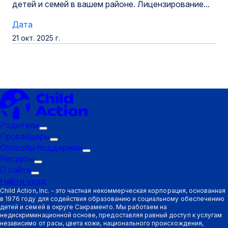
детей и семей в вашем районе. Лицензирование...
Дата
21 окт. 2025 г.
Родители
Подменю
Провайдеры
"Триггер":
Подменю
Способы поддержки
Родители
"Триггер":
Подменю
Ресурсы
Подменю
Провайдеры
"Триггер":
О сайте
Подменю
"Триггер":
Способы
Найти уход
"Триггер":
Ресурсы
поддержки
Child Action, Inc. - это частная некоммерческая корпорация, основанная
в 1976 году для содействия образованию и социальному обеспечению
О
детей и семей в округе Сакраменто. Мы работаем на
сайте
недискриминационной основе, предоставляя равный доступ к услугам
независимо от расы, цвета кожи, национального происхождения,