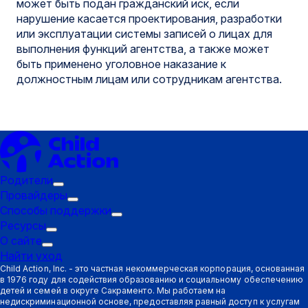
может быть подан гражданский иск, если
нарушение касается проектирования, разработки
или эксплуатации системы записей о лицах для
выполнения функций агентства, а также может
быть применено уголовное наказание к
должностным лицам или сотрудникам агентства.
Родители
Подменю
Провайдеры
"Триггер":
Подменю
Способы поддержки
Родители
"Триггер":
Подменю
Ресурсы
Подменю
Провайдеры
"Триггер":
О сайте
Подменю
"Триггер":
Способы
Найти уход
"Триггер":
Ресурсы
поддержки
Child Action, Inc. - это частная некоммерческая корпорация, основанная
в 1976 году для содействия образованию и социальному обеспечению
О
детей и семей в округе Сакраменто. Мы работаем на
сайте
недискриминационной основе, предоставляя равный доступ к услугам