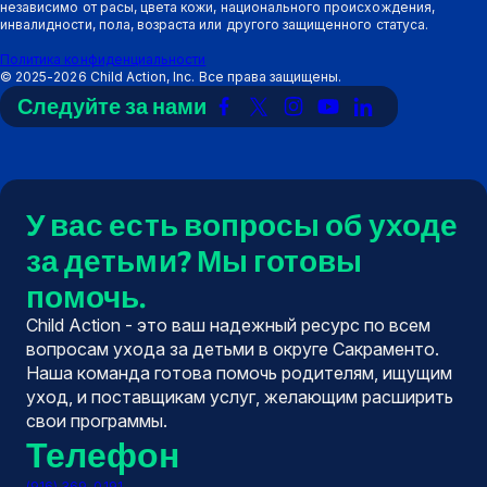
независимо от расы, цвета кожи, национального происхождения,
инвалидности, пола, возраста или другого защищенного статуса.
Политика конфиденциальности
©
2025-2026
Child Action, Inc. Все права защищены.
Следуйте за нами
Ссылка
Ссылка
Ссылка
Ссылка
Ссылка
на
на
на
на
на
Facebook
X
Instagram
YouTube
LinkedIn
(Twitter)
У вас есть вопросы об уходе
за детьми? Мы готовы
помочь.
Child Action - это ваш надежный ресурс по всем
вопросам ухода за детьми в округе Сакраменто.
Наша команда готова помочь родителям, ищущим
уход, и поставщикам услуг, желающим расширить
свои программы.
Телефон
(916) 369-0191