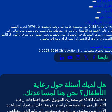
قائمة
التشغيل
طرق الدعم
قائمة
التشغيل
الفرعية:
الموارد
قائمة
الفرعية:
الآباء
التشغيل
نبذة عن
قائمة
التشغيل
المزودون
الفرعية:
والأمهات
ابحث عن الرعاية
الفرعية:
التشغيل
طرق
Child Action, Inc. هي مؤسسة خاصة غير ربحية تأسست عام 1976 لتعزيز التعليم
والرعاية الاجتماعية للأطفال والأسر في مقاطعة ساكرامنتو. نحن نعمل على أساس غير
الموارد
الفرعية:
الدعم
تمييزي، ونوفر المساواة في الحصول على الخدمات بغض النظر عن العرق أو اللون أو الأصل
نبذة
القومي أو الإعاقة أو الجنس أو العمر أو أي وضع آخر محمي.
عن
سياسة الخصوصية
Child Action, Inc. جميع الحقوق محفوظة.
2025-2026
©
تابعنا
رابط
رابط
رابط
رابط
رابط
إلى
إلى
إلى
إلى
إلى
X
فيسبوك
إنستغرام
يوتيوب
LinkedIn
(تويتر)
هل لديك أسئلة حول رعاية
الأطفال؟ نحن هنا لمساعدتك.
Child Action هو مصدرك الموثوق لجميع احتياجات رعاية
الأطفال في مقاطعة ساكرامنتو. فريقنا على استعداد لمساعدة
الآباء الذين يبحثون عن الرعاية ومقدمي الرعاية الذين يتطلعون