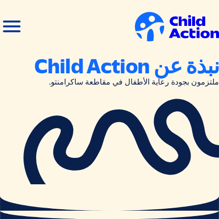
خطي إلى المحتوى
فتح
إغلاق
القائمة
القائمة
لصفحة
نبذة عن Child Action
لرئيسية
ملتزمون بجودة رعاية الأطفال في مقاطعة ساكرامنتو.