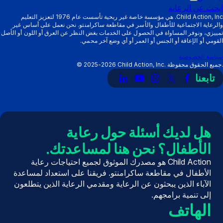
قائمة
التشغيل
المزودون
الفرعية:
والأمهات
ابحث عن الرعاية
الفرعية:
التشغيل
طرق
Child Action, Inc. هي مؤسسة خاصة غير ربحية تأسست عام 1976 لتعزيز التعليم
والرعاية الاجتماعية للأطفال والأسر في مقاطعة ساكرامنتو. نحن نعمل على أساس غير
الموارد
الفرعية:
الدعم
تمييزي، ونوفر المساواة في الحصول على الخدمات بغض النظر عن العرق أو اللون أو الأصل
نبذة
القومي أو الإعاقة أو الجنس أو العمر أو أي وضع آخر محمي.
عن
سياسة الخصوصية
Child Action, Inc. جميع الحقوق محفوظة.
2025-2026
©
تابعنا
رابط
رابط
رابط
رابط
رابط
إلى
إلى
إلى
إلى
إلى
X
فيسبوك
إنستغرام
يوتيوب
LinkedIn
(تويتر)
هل لديك أسئلة حول رعاية
الأطفال؟ نحن هنا لمساعدتك.
Child Action هو مصدرك الموثوق لجميع احتياجات رعاية
الأطفال في مقاطعة ساكرامنتو. فريقنا على استعداد لمساعدة
الآباء الذين يبحثون عن الرعاية ومقدمي الرعاية الذين يتطلعون
إلى تنمية برامجهم.
الهاتف