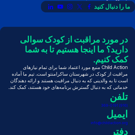
ما را دنبال کنید
پیوند
لینک
لینک
لینک
لینک
به
به
به
به
به
X
فیسبوک
اینستاگرام
یوتیوب
لینکدین
(توییتر)
در مورد مراقبت از کودک سوالی
دارید؟ ما اینجا هستیم تا به شما
کمک کنیم.
Child Action منبع مورد اعتماد شما برای تمام نیازهای
مراقبت از کودک در شهرستان ساکرامنتو است. تیم ما آماده
است تا به والدینی که به دنبال مراقبت هستند و ارائه دهندگان
خدماتی که به دنبال گسترش برنامه‌های خود هستند، کمک کند.
تلفن
(916) 369-0191
ایمیل
info@childaction.org
دفتر