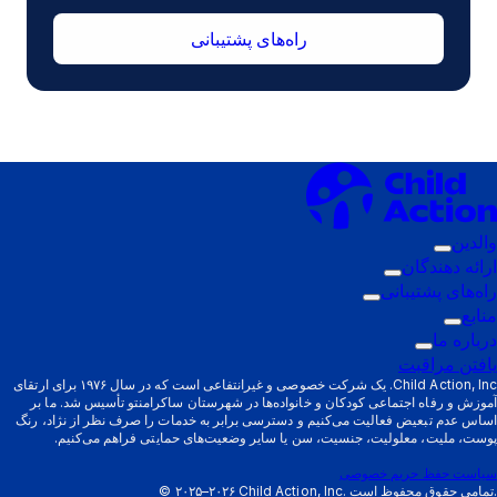
راه‌های پشتیبانی
والدین
زیرمنوی
ارائه دهندگان
فعال‌سازی:
زیرمنوی
راه‌های پشتیبانی
والدین
زیرمنوی
فعال‌سازی:
منابع
زیرمنوی
ارائه
فعال‌سازی:
درباره ما
فعال‌سازی:
زیرمنوی
دهندگان
راه‌های
یافتن مراقبت
منابع
فعال‌سازی:
پشتیبانی
Child Action, Inc. یک شرکت خصوصی و غیرانتفاعی است که در سال ۱۹۷۶ برای ارتقای
آموزش و رفاه اجتماعی کودکان و خانواده‌ها در شهرستان ساکرامنتو تأسیس شد. ما بر
درباره
اساس عدم تبعیض فعالیت می‌کنیم و دسترسی برابر به خدمات را صرف نظر از نژاد، رنگ
ما
پوست، ملیت، معلولیت، جنسیت، سن یا سایر وضعیت‌های حمایتی فراهم می‌کنیم.
سیاست حفظ حریم خصوصی
Child Action, Inc. تمامی حقوق محفوظ است.
۲۰۲۵–۲۰۲۶
©