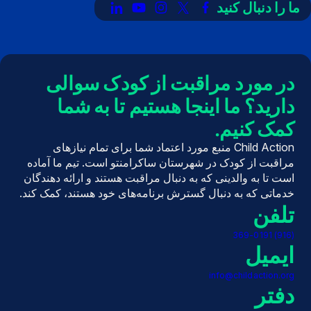
ما را دنبال کنید
پیوند
لینک
لینک
لینک
لینک
به
به
به
به
به
X
فیسبوک
اینستاگرام
یوتیوب
لینکدین
(توییتر)
در مورد مراقبت از کودک سوالی
دارید؟ ما اینجا هستیم تا به شما
کمک کنیم.
Child Action منبع مورد اعتماد شما برای تمام نیازهای
مراقبت از کودک در شهرستان ساکرامنتو است. تیم ما آماده
است تا به والدینی که به دنبال مراقبت هستند و ارائه دهندگان
خدماتی که به دنبال گسترش برنامه‌های خود هستند، کمک کند.
تلفن
(916) 369-0191
ایمیل
info@childaction.org
دفتر