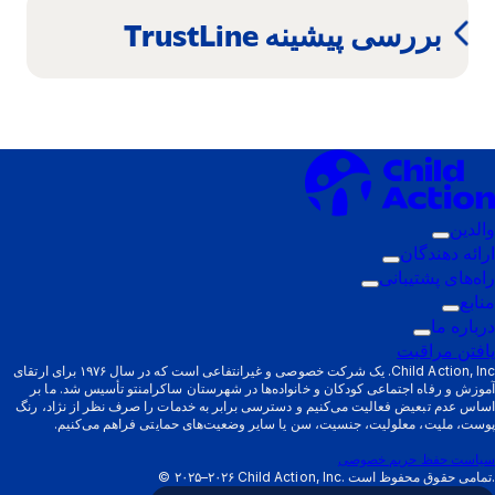
بررسی پیشینه TrustLine
باز
(در
می‌شود)
پنجره
جدید
باز
می‌شود)
والدین
زیرمنوی
ارائه دهندگان
فعال‌سازی:
زیرمنوی
راه‌های پشتیبانی
والدین
زیرمنوی
فعال‌سازی:
منابع
زیرمنوی
ارائه
فعال‌سازی:
درباره ما
فعال‌سازی:
زیرمنوی
دهندگان
راه‌های
یافتن مراقبت
منابع
فعال‌سازی:
پشتیبانی
Child Action, Inc. یک شرکت خصوصی و غیرانتفاعی است که در سال ۱۹۷۶ برای ارتقای
آموزش و رفاه اجتماعی کودکان و خانواده‌ها در شهرستان ساکرامنتو تأسیس شد. ما بر
درباره
اساس عدم تبعیض فعالیت می‌کنیم و دسترسی برابر به خدمات را صرف نظر از نژاد، رنگ
ما
پوست، ملیت، معلولیت، جنسیت، سن یا سایر وضعیت‌های حمایتی فراهم می‌کنیم.
سیاست حفظ حریم خصوصی
Child Action, Inc. تمامی حقوق محفوظ است.
۲۰۲۵–۲۰۲۶
©