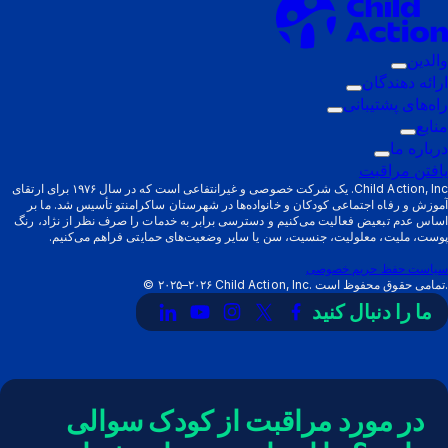
والدین
زیرمنوی
ارائه دهندگان
فعال‌سازی:
زیرمنوی
راه‌های پشتیبانی
والدین
زیرمنوی
فعال‌سازی:
منابع
زیرمنوی
ارائه
فعال‌سازی:
درباره ما
فعال‌سازی:
زیرمنوی
دهندگان
راه‌های
یافتن مراقبت
منابع
فعال‌سازی:
پشتیبانی
Child Action, Inc. یک شرکت خصوصی و غیرانتفاعی است که در سال ۱۹۷۶ برای ارتقای
آموزش و رفاه اجتماعی کودکان و خانواده‌ها در شهرستان ساکرامنتو تأسیس شد. ما بر
درباره
اساس عدم تبعیض فعالیت می‌کنیم و دسترسی برابر به خدمات را صرف نظر از نژاد، رنگ
ما
پوست، ملیت، معلولیت، جنسیت، سن یا سایر وضعیت‌های حمایتی فراهم می‌کنیم.
سیاست حفظ حریم خصوصی
Child Action, Inc. تمامی حقوق محفوظ است.
۲۰۲۵–۲۰۲۶
©
ما را دنبال کنید
پیوند
لینک
لینک
لینک
لینک
به
به
به
به
به
X
فیسبوک
اینستاگرام
یوتیوب
لینکدین
(توییتر)
در مورد مراقبت از کودک سوالی