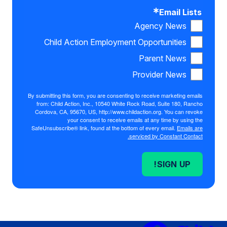
Email Lists
Agency News
Child Action Employment Opportunities
Parent News
Provider News
By submitting this form, you are consenting to receive marketing emails
from: Child Action, Inc., 10540 White Rock Road, Suite 180, Rancho
Cordova, CA, 95670, US, http://www.childaction.org. You can revoke
your consent to receive emails at any time by using the
SafeUnsubscribe® link, found at the bottom of every email.
Emails are
serviced by Constant Contact.
SIGN UP!