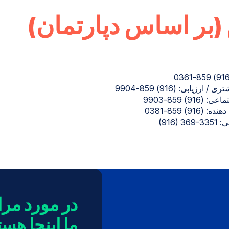
بر اساس دپارتمان)
ارزیابی: (916) 859-9904
916) 859-9903
(916) 859-0381
‎(916) 
در مورد مرا
ما اینجا هست