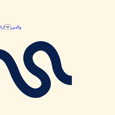
والدین
ارا
نمایش
زیرمنو
«والدی