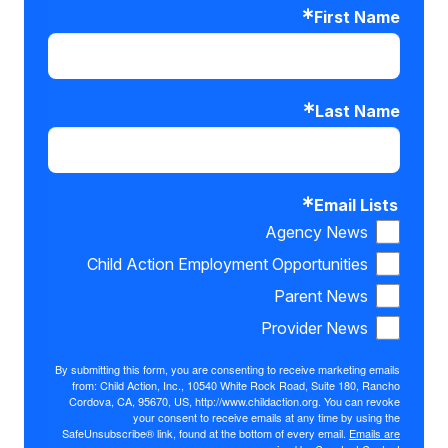
First Name
Last Name
Email Lists
Agency News
Child Action Employment Opportunities
Parent News
Provider News
By submitting this form, you are consenting to receive marketing emails
from: Child Action, Inc., 10540 White Rock Road, Suite 180, Rancho
Cordova, CA, 95670, US, http://www.childaction.org. You can revoke
your consent to receive emails at any time by using the
SafeUnsubscribe® link, found at the bottom of every email.
Emails are