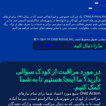
والدین
زیرمنوی
فعال‌سازی:
منابع
زیرمنوی
ارائه
فعال‌سازی:
درباره ما
فعال‌سازی:
زیرمنوی
دهندگان
راه‌های
یافتن مراقبت
منابع
فعال‌سازی:
پشتیبانی
Child Action, Inc. یک شرکت خصوصی و غیرانتفاعی است که در سال ۱۹۷۶ برای ارتقای
آموزش و رفاه اجتماعی کودکان و خانواده‌ها در شهرستان ساکرامنتو تأسیس شد. ما بر
درباره
اساس عدم تبعیض فعالیت می‌کنیم و دسترسی برابر به خدمات را صرف نظر از نژاد، رنگ
ما
پوست، ملیت، معلولیت، جنسیت، سن یا سایر وضعیت‌های حمایتی فراهم می‌کنیم.
سیاست حفظ حریم خصوصی
Child Action, Inc. تمامی حقوق محفوظ است.
۲۰۲۵–۲۰۲۶
©
ما را دنبال کنید
پیوند
لینک
لینک
لینک
لینک
به
به
به
به
به
X
فیسبوک
اینستاگرام
یوتیوب
لینکدین
(توییتر)
در مورد مراقبت از کودک سوالی
دارید؟ ما اینجا هستیم تا به شما
کمک کنیم.
Child Action منبع مورد اعتماد شما برای تمام نیازهای
مراقبت از کودک در شهرستان ساکرامنتو است. تیم ما آماده
است تا به والدینی که به دنبال مراقبت هستند و ارائه دهندگان