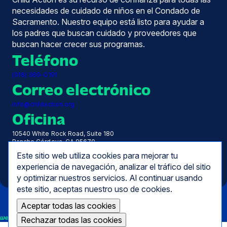
necesidades de cuidado de niños en el Condado de
Sacramento. Nuestro equipo está listo para ayudar a
los padres que buscan cuidado y proveedores que
buscan hacer crecer sus programas.
Teléfono
(916) 369-0191
Correo electrónico
info@childaction.org
Oficina
10540 White Rock Road, Suite 180
Rancho Córdova, CA 95670
Horas
Este sitio web utiliza cookies para mejorar tu
experiencia de navegación, analizar el tráfico del sitio
De lunes a viernes, de 7.30 a 17.00 horas
y optimizar nuestros servicios. Al continuar usando
este sitio, aceptas nuestro uso de cookies.
Aceptar todas las cookies
we empower
Rechazar todas las cookies