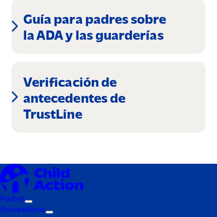
una
Guía para padres sobre
nueva
(se
la ADA y las guarderías
ventana)
abre
en
Verificación de
una
antecedentes de
nueva
(se
TrustLine
ventana)
abre
en
una
nueva
ventana)
Padres
Submenú
Proveedores
de
Submenú