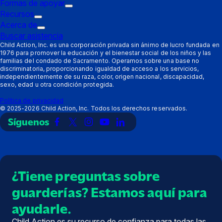
Formas de apoyar
disparo:
de
Submenú
Recursos
Padres
Submenú
disparo:
de
Acerca de
de
Submenú
Proveedores
disparo:
Buscar asistencia
disparo:
de
Formas
Child Action, Inc. es una corporación privada sin ánimo de lucro fundada en
1976 para promover la educación y el bienestar social de los niños y las
Recursos
disparo:
de
familias del condado de Sacramento. Operamos sobre una base no
Acerca
apoyar
discriminatoria, proporcionando igualdad de acceso a los servicios,
de
independientemente de su raza, color, origen nacional, discapacidad,
sexo, edad u otra condición protegida.
Política de privacidad
©
2025-2026
Child Action, Inc. Todos los derechos reservados.
Síguenos
Enlace
Enlace
Enlace
Enlace
Enlace
a
a
a
a
a
Facebook
X
Instagram
YouTube
LinkedIn
(Twitter)
¿Tiene preguntas sobre
guarderías? Estamos aquí para
ayudarle.
Child Action es su recurso de confianza para todas las