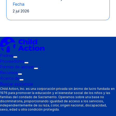
Fecha
2 jul 2026
Padres
Submenú
Proveedores
de
Submenú
Formas de apoyar
disparo:
de
Submenú
Recursos
Padres
Submenú
disparo:
de
Acerca de
de
Submenú
Proveedores
disparo:
Buscar asistencia
disparo:
de
Formas
Child Action, Inc. es una corporación privada sin ánimo de lucro fundada en
1976 para promover la educación y el bienestar social de los niños y las
Recursos
disparo:
de
familias del condado de Sacramento. Operamos sobre una base no
Acerca
apoyar
discriminatoria, proporcionando igualdad de acceso a los servicios,
de
independientemente de su raza, color, origen nacional, discapacidad,
sexo, edad u otra condición protegida.