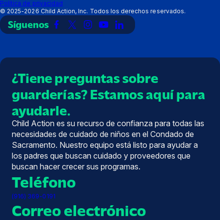
Política de privacidad
©
2025-2026
Child Action, Inc. Todos los derechos reservados.
Síguenos
Enlace
Enlace
Enlace
Enlace
Enlace
a
a
a
a
a
Facebook
X
Instagram
YouTube
LinkedIn
(Twitter)
¿Tiene preguntas sobre
guarderías? Estamos aquí para
ayudarle.
Child Action es su recurso de confianza para todas las
necesidades de cuidado de niños en el Condado de
Sacramento. Nuestro equipo está listo para ayudar a
los padres que buscan cuidado y proveedores que
buscan hacer crecer sus programas.
Teléfono
(916) 369-0191
Correo electrónico