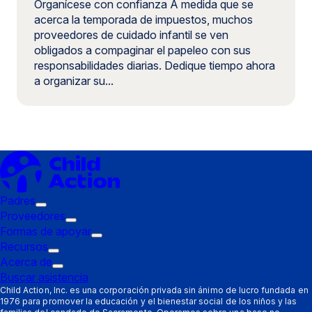
Organícese con confianza A medida que se
acerca la temporada de impuestos, muchos
proveedores de cuidado infantil se ven
obligados a compaginar el papeleo con sus
responsabilidades diarias. Dedique tiempo ahora
a organizar su...
Padres
Submenú
Proveedores
de
Submenú
Formas de apoyar
disparo:
de
Submenú
Recursos
Padres
Submenú
disparo:
de
Acerca de
de
Submenú
Proveedores
disparo:
Buscar asistencia
disparo:
de
Formas
Child Action, Inc. es una corporación privada sin ánimo de lucro fundada en
1976 para promover la educación y el bienestar social de los niños y las
Recursos
disparo:
de