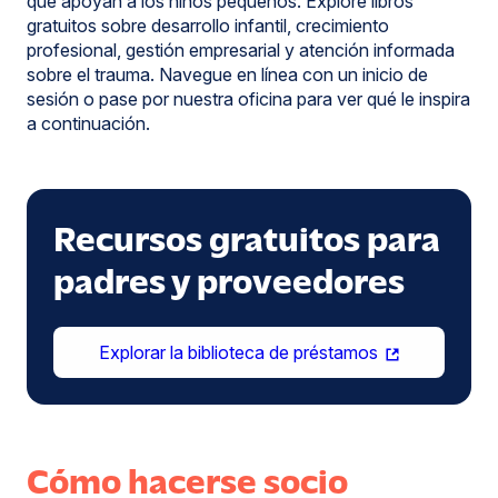
que apoyan a los niños pequeños. Explore libros
gratuitos sobre desarrollo infantil, crecimiento
profesional, gestión empresarial y atención informada
sobre el trauma. Navegue en línea con un inicio de
sesión o pase por nuestra oficina para ver qué le inspira
a continuación.
Recursos gratuitos para
padres y proveedores
(se
Explorar la biblioteca de préstamos
abre
en
una
nueva
Cómo hacerse socio
ventana)