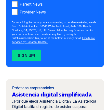
Parent News
Provider News
By submitting this form, you are consenting to receive marketing emails
from: Child Action, Inc., 10540 White Rock Road, Suite 180, Rancho
Cordova, CA, 95670, US, http://www.childaction.org. You can revoke
your consent to receive emails at any time by using the
SafeUnsubscribe® link, found at the bottom of every email.
Emails are
serviced by Constant Contact.
SIGN UP!
Prácticas empresariales
Asistencia digital simplificada
¿Por qué elegir Asistencia Digital? La Asistencia
Digital facilita el registro de asistencia para