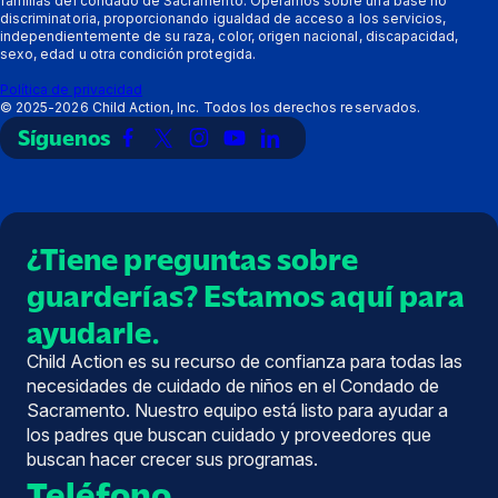
familias del condado de Sacramento. Operamos sobre una base no
Acerca
apoyar
discriminatoria, proporcionando igualdad de acceso a los servicios,
de
independientemente de su raza, color, origen nacional, discapacidad,
sexo, edad u otra condición protegida.
Política de privacidad
©
2025-2026
Child Action, Inc. Todos los derechos reservados.
Síguenos
Enlace
Enlace
Enlace
Enlace
Enlace
a
a
a
a
a
Facebook
X
Instagram
YouTube
LinkedIn
(Twitter)
¿Tiene preguntas sobre
guarderías? Estamos aquí para
ayudarle.
Child Action es su recurso de confianza para todas las
necesidades de cuidado de niños en el Condado de
Sacramento. Nuestro equipo está listo para ayudar a
los padres que buscan cuidado y proveedores que
buscan hacer crecer sus programas.
Teléfono