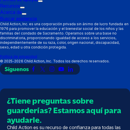
disparo:
de
Submenú
Recursos
Padres
Submenú
disparo:
de
Acerca de
de
Submenú
Proveedores
disparo:
Buscar asistencia
disparo:
de
Formas
Child Action, Inc. es una corporación privada sin ánimo de lucro fundada en
1976 para promover la educación y el bienestar social de los niños y las
Recursos
disparo:
de
familias del condado de Sacramento. Operamos sobre una base no
Acerca
apoyar
discriminatoria, proporcionando igualdad de acceso a los servicios,
de
independientemente de su raza, color, origen nacional, discapacidad,
sexo, edad u otra condición protegida.
Política de privacidad
©
2025-2026
Child Action, Inc. Todos los derechos reservados.
Síguenos
Enlace
Enlace
Enlace
Enlace
Enlace
a
a
a
a
a
Facebook
X
Instagram
YouTube
LinkedIn
(Twitter)
¿Tiene preguntas sobre
guarderías? Estamos aquí para
ayudarle.
Child Action es su recurso de confianza para todas las