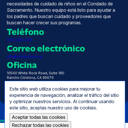
necesidades de cuidado de niños en el Condado de
Sacramento. Nuestro equipo está listo para ayudar a
los padres que buscan cuidado y proveedores que
buscan hacer crecer sus programas.
Teléfono
(916) 369-0191
Correo electrónico
info@childaction.org
Oficina
10540 White Rock Road, Suite 180
Rancho Córdova, CA 95670
Horas
Este sitio web utiliza cookies para mejorar tu
De lunes a viernes, de 7.30 a 17.00 horas
experiencia de navegación, analizar el tráfico del sitio
y optimizar nuestros servicios. Al continuar usando
este sitio, aceptas nuestro uso de cookies.
Aceptar todas las cookies
we empower
Rechazar todas las cookies