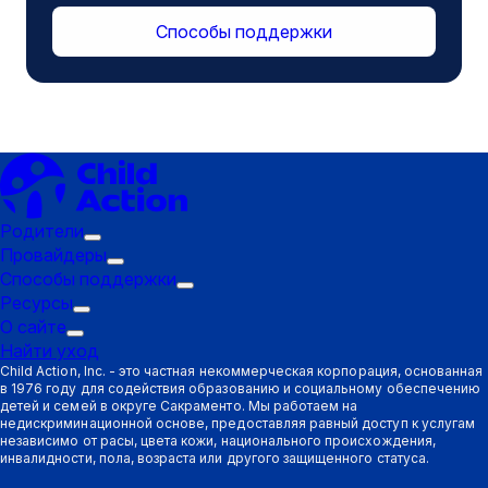
Способы поддержки
Родители
Подменю
Провайдеры
"Триггер":
Подменю
Способы поддержки
Родители
"Триггер":
Подменю
Ресурсы
Подменю
Провайдеры
"Триггер":
О сайте
Подменю
"Триггер":
Способы
Найти уход
"Триггер":
Ресурсы
поддержки
Child Action, Inc. - это частная некоммерческая корпорация, основанная
в 1976 году для содействия образованию и социальному обеспечению
О
детей и семей в округе Сакраменто. Мы работаем на
сайте
недискриминационной основе, предоставляя равный доступ к услугам
независимо от расы, цвета кожи, национального происхождения,
инвалидности, пола, возраста или другого защищенного статуса.