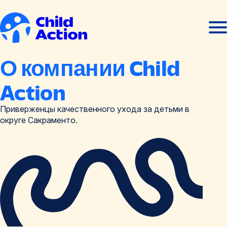
Перейти к содержанию
Отк
Закр
мен
мен
Главная
О компании Child
Action
Приверженцы качественного ухода за детьми в
округе Сакраменто.