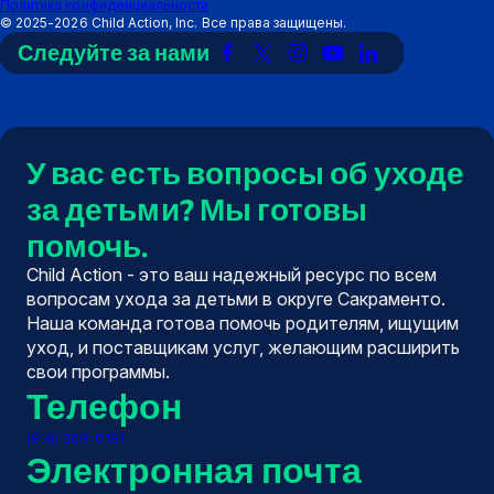
Политика конфиденциальности
©
2025-2026
Child Action, Inc. Все права защищены.
Следуйте за нами
Ссылка
Ссылка
Ссылка
Ссылка
Ссылка
на
на
на
на
на
Facebook
X
Instagram
YouTube
LinkedIn
(Twitter)
У вас есть вопросы об уходе
за детьми? Мы готовы
помочь.
Child Action - это ваш надежный ресурс по всем
вопросам ухода за детьми в округе Сакраменто.
Наша команда готова помочь родителям, ищущим
уход, и поставщикам услуг, желающим расширить
свои программы.
Телефон
(916) 369-0191
Электронная почта