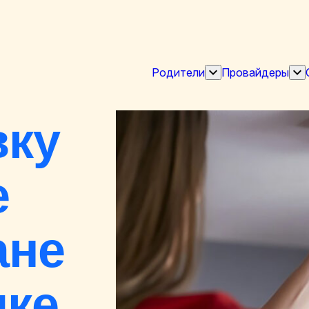
Родители
Провайдеры
Показать
Пок
подменю
по
"Родители"
"П
вку
е
ане
ике