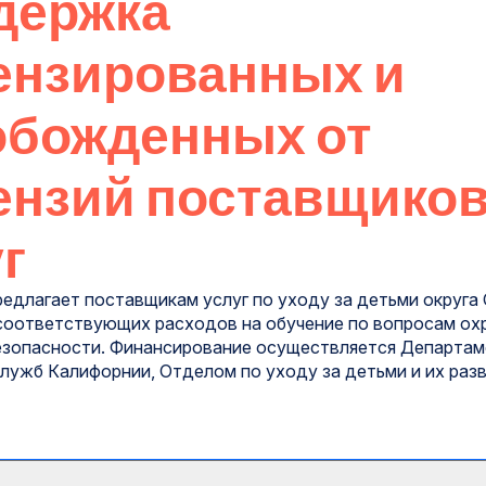
держка
ензированных и
обожденных от
ензий поставщико
г
 предлагает поставщикам услуг по уходу за детьми округ
соответствующих расходов на обучение по вопросам ох
безопасности. Финансирование осуществляется Департа
лужб Калифорнии, Отделом по уходу за детьми и их раз