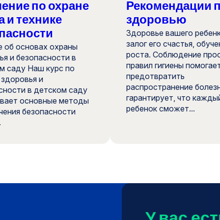
ение по охране
Рекомендации 
а и технике
здоровью
пасности
Здоровье вашего ребенк
залог его счастья, обуче
е об основах охраны
роста. Соблюдение про
ья и безопасности в
правил гигиены помогае
м саду Наш курс по
предотвратить
 здоровья и
распространение болезн
сности в детском саду
гарантирует, что кажды
вает основные методы
ребенок сможет...
чения безопасности
.
У вас ес