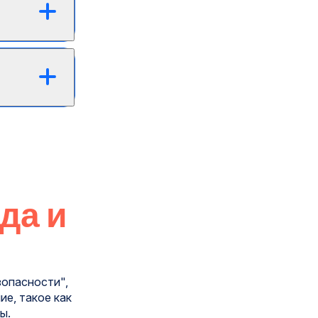
да и
зопасности",
ие, такое как
ы.