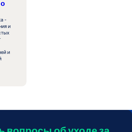
по
а -
ния и
стых
т
ей и
й
ть вопросы об уходе за