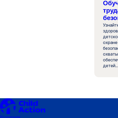
Обуч
труд
безо
Узнайт
здоров
детско
охране
безопа
охваты
обеспе
детей..
Родители