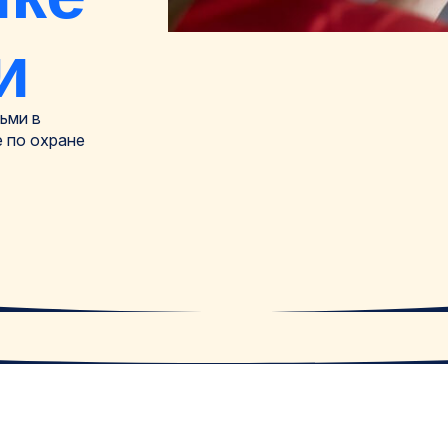
и
тьми в
е по охране