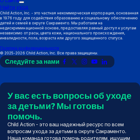
О сайте
Подменю
"Триггер":
Способы
Найти уход
"Триггер":
Ресурсы
поддержки
Child Action, Inc. - это частная некоммерческая корпорация, основанная
в 1976 году для содействия образованию и социальному обеспечению
О
детей и семей в округе Сакраменто. Мы работаем на
сайте
недискриминационной основе, предоставляя равный доступ к услугам
независимо от расы, цвета кожи, национального происхождения,
инвалидности, пола, возраста или другого защищенного статуса.
Политика конфиденциальности
©
2025-2026
Child Action, Inc. Все права защищены.
Следуйте за нами
Ссылка
Ссылка
Ссылка
Ссылка
Ссылка
на
на
на
на
на
Facebook
X
Instagram
YouTube
LinkedIn
(Twitter)
У вас есть вопросы об уходе
за детьми? Мы готовы
помочь.
Child Action - это ваш надежный ресурс по всем
вопросам ухода за детьми в округе Сакраменто.
Наша команда готова помочь родителям, ищущим