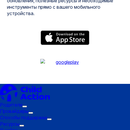
обновления, полезные ресурсы и необходимые
инструменты прямо с вашего мобильного
устройства.
Родители
Подменю
Провайдеры
"Триггер":
Подменю
Способы поддержки
Родители
"Триггер":
Подменю
Ресурсы
Подменю
Провайдеры
"Триггер":