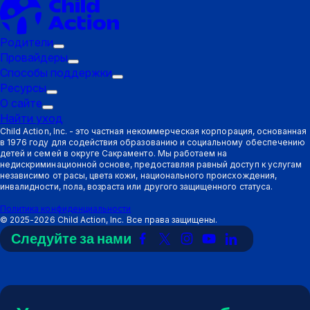
Родители
Подменю
Провайдеры
"Триггер":
Подменю
Способы поддержки
Родители
"Триггер":
Подменю
Ресурсы
Подменю
Провайдеры
"Триггер":
О сайте
Подменю
"Триггер":
Способы
Найти уход
"Триггер":
Ресурсы
поддержки
Child Action, Inc. - это частная некоммерческая корпорация, основанная
в 1976 году для содействия образованию и социальному обеспечению
О
детей и семей в округе Сакраменто. Мы работаем на
сайте
недискриминационной основе, предоставляя равный доступ к услугам
независимо от расы, цвета кожи, национального происхождения,
инвалидности, пола, возраста или другого защищенного статуса.
Политика конфиденциальности
©
2025-2026
Child Action, Inc. Все права защищены.
Следуйте за нами
Ссылка
Ссылка
Ссылка
Ссылка
Ссылка
на
на
на
на
на
Facebook
X
Instagram
YouTube
LinkedIn
(Twitter)