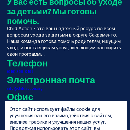
У вас есть вопросы об уходе
за детьми? Мы готовы
помочь.
Child Action - это ваш надежный ресурс по всем
вопросам ухода за детьми в округе Сакраменто.
Наша команда готова помочь родителям, ищущим
уход, и поставщикам услуг, желающим расширить
свои программы.
Телефон
(916) 369-0191
Электронная почта
info@childaction.org
Офис
10540 Уайт Рок Роуд, Люкс 180
Этот сайт использует файлы cookie для
Ранчо Кордова, Калифорния 95670
Часы
улучшения вашего взаимодействия с сайтом,
анализа трафика и улучшения наших услуг.
Понедельник - пятница, 7:30 утра - 5:00 вечера
Продолжая использовать этот сайт, вы