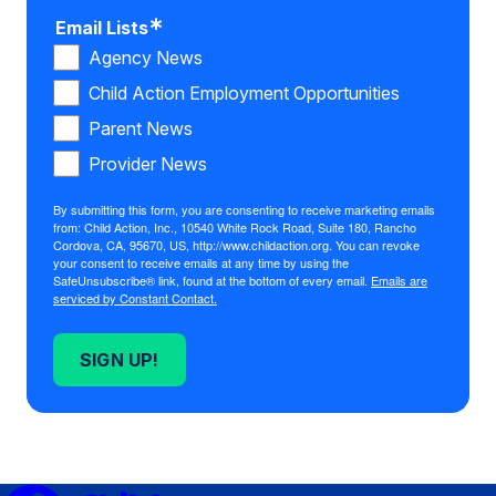
Email Lists
Agency News
Child Action Employment Opportunities
Parent News
Provider News
By submitting this form, you are consenting to receive marketing emails
from: Child Action, Inc., 10540 White Rock Road, Suite 180, Rancho
Cordova, CA, 95670, US, http://www.childaction.org. You can revoke
your consent to receive emails at any time by using the
SafeUnsubscribe® link, found at the bottom of every email.
Emails are
serviced by Constant Contact.
SIGN UP!