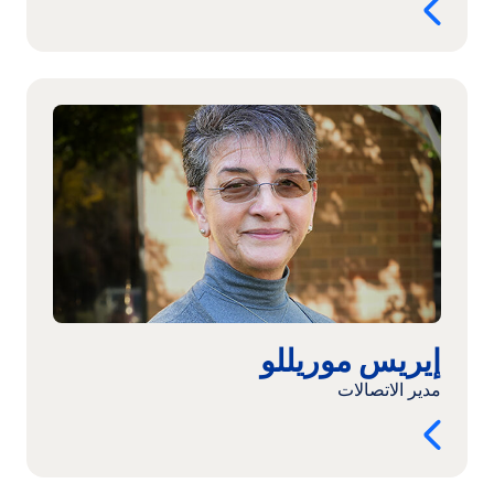
اقرأ
المزيد:
إيريس
موريللو
إيريس موريللو
مدير الاتصالات