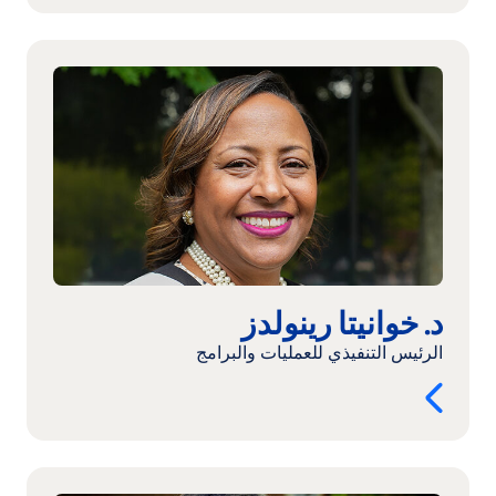
اقرأ
المزيد:
د.
خوانيتا
رينولدز
د. خوانيتا رينولدز
الرئيس التنفيذي للعمليات والبرامج
اقرأ