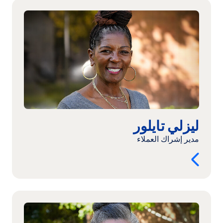
اقرأ
المزيد:
ليزلي
تايلور
ليزلي تايلور
مدير إشراك العملاء
اقرأ
المزيد:
جينين