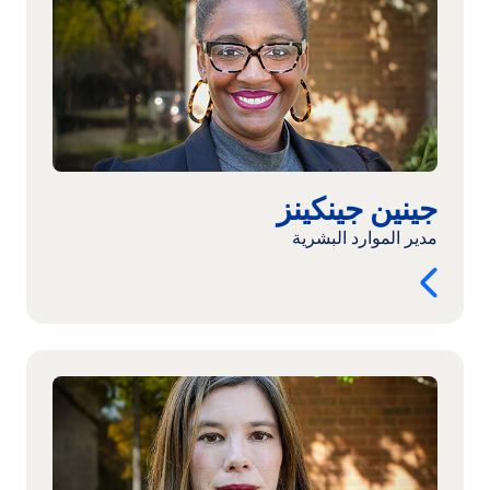
جينكينز
جينين جينكينز
مدير الموارد البشرية
اقرأ
المزيد:
هايدي
كيزر