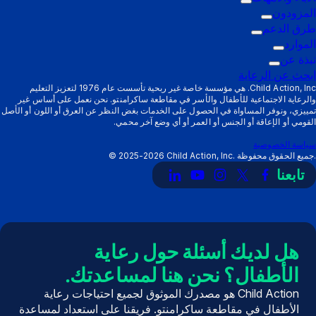
قائمة
المزودون
قائمة
التشغيل
طرق الدعم
قائمة
التشغيل
الفرعية:
الموارد
قائمة
الفرعية:
الآباء
التشغيل
نبذة عن
قائمة
التشغيل
المزودون
الفرعية:
والأمهات
ابحث عن الرعاية
الفرعية:
التشغيل
طرق
Child Action, Inc. هي مؤسسة خاصة غير ربحية تأسست عام 1976 لتعزيز التعليم
والرعاية الاجتماعية للأطفال والأسر في مقاطعة ساكرامنتو. نحن نعمل على أساس غير
الموارد
الفرعية:
الدعم
تمييزي، ونوفر المساواة في الحصول على الخدمات بغض النظر عن العرق أو اللون أو الأصل
نبذة
القومي أو الإعاقة أو الجنس أو العمر أو أي وضع آخر محمي.
عن
سياسة الخصوصية
Child Action, Inc. جميع الحقوق محفوظة.
2025-2026
©
تابعنا
رابط
رابط
رابط
رابط
رابط
إلى
إلى
إلى
إلى
إلى
X
فيسبوك
إنستغرام
يوتيوب
LinkedIn
(تويتر)
هل لديك أسئلة حول رعاية
الأطفال؟ نحن هنا لمساعدتك.
Child Action هو مصدرك الموثوق لجميع احتياجات رعاية
الأطفال في مقاطعة ساكرامنتو. فريقنا على استعداد لمساعدة