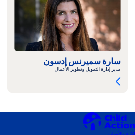
سارة
سميرنس
إدسون
سارة سميرنس إدسون
مدير إدارة التمويل وتطوير الأعمال
الآباء والأمهات