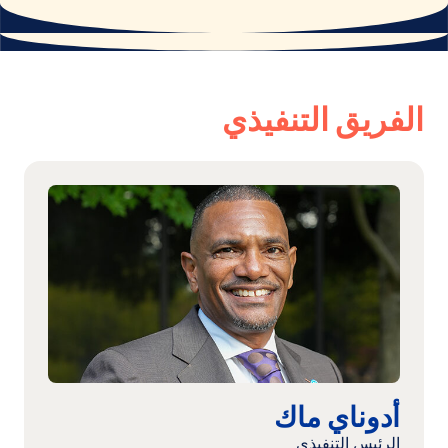
الفريق التنفيذي
اقرأ
المزيد:
أدوناي
ماك
أدوناي ماك
الرئيس التنفيذي