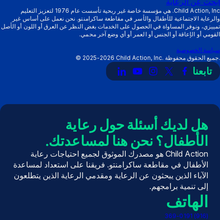
ابحث عن الرعاية
الفرعية:
التشغيل
طرق
Child Action, Inc. هي مؤسسة خاصة غير ربحية تأسست عام 1976 لتعزيز التعليم
والرعاية الاجتماعية للأطفال والأسر في مقاطعة ساكرامنتو. نحن نعمل على أساس غير
الموارد
الفرعية:
الدعم
تمييزي، ونوفر المساواة في الحصول على الخدمات بغض النظر عن العرق أو اللون أو الأصل
نبذة
القومي أو الإعاقة أو الجنس أو العمر أو أي وضع آخر محمي.
عن
سياسة الخصوصية
Child Action, Inc. جميع الحقوق محفوظة.
2025-2026
©
تابعنا
رابط
رابط
رابط
رابط
رابط
إلى
إلى
إلى
إلى
إلى
X
فيسبوك
إنستغرام
يوتيوب
LinkedIn
(تويتر)
هل لديك أسئلة حول رعاية
الأطفال؟ نحن هنا لمساعدتك.
Child Action هو مصدرك الموثوق لجميع احتياجات رعاية
الأطفال في مقاطعة ساكرامنتو. فريقنا على استعداد لمساعدة
الآباء الذين يبحثون عن الرعاية ومقدمي الرعاية الذين يتطلعون
إلى تنمية برامجهم.
الهاتف
(916) 369-0191