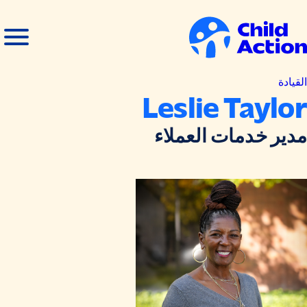
خطي إلى المحتوى
فتح
إغلاق
القائمة
القائمة
لصفحة
لرئيسية
القيادة
Leslie Taylor
مدير خدمات العملاء