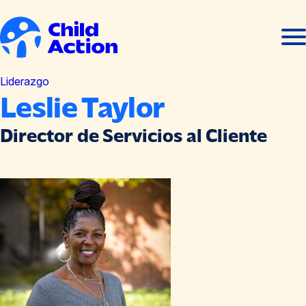
Ir al contenido
Abrir
Cerra
men
men
Inicio
Liderazgo
Leslie Taylor
Director de Servicios al Cliente