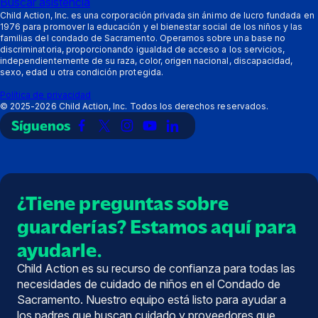
Buscar asistencia
disparo:
de
Formas
Child Action, Inc. es una corporación privada sin ánimo de lucro fundada en
1976 para promover la educación y el bienestar social de los niños y las
Recursos
disparo:
de
familias del condado de Sacramento. Operamos sobre una base no
Acerca
apoyar
discriminatoria, proporcionando igualdad de acceso a los servicios,
de
independientemente de su raza, color, origen nacional, discapacidad,
sexo, edad u otra condición protegida.
Política de privacidad
©
2025-2026
Child Action, Inc. Todos los derechos reservados.
Síguenos
Enlace
Enlace
Enlace
Enlace
Enlace
a
a
a
a
a
Facebook
X
Instagram
YouTube
LinkedIn
(Twitter)
¿Tiene preguntas sobre
guarderías? Estamos aquí para
ayudarle.
Child Action es su recurso de confianza para todas las
necesidades de cuidado de niños en el Condado de
Sacramento. Nuestro equipo está listo para ayudar a
los padres que buscan cuidado y proveedores que