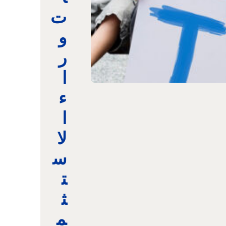
ت
و
ر
ا
ء
ا
لا
س
ت
ث
م