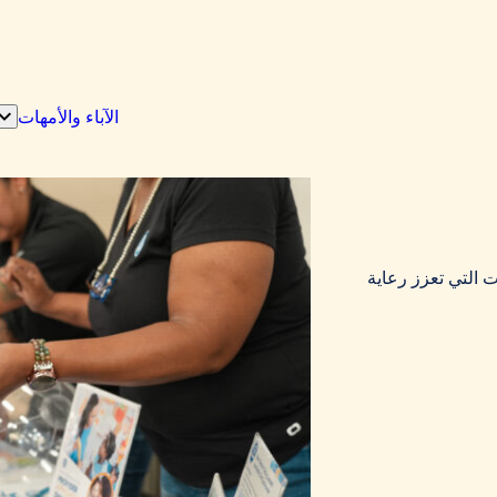
الآباء والأمهات
إظه
الق
الف
ل
"ال
ت التي تعزز رعاية