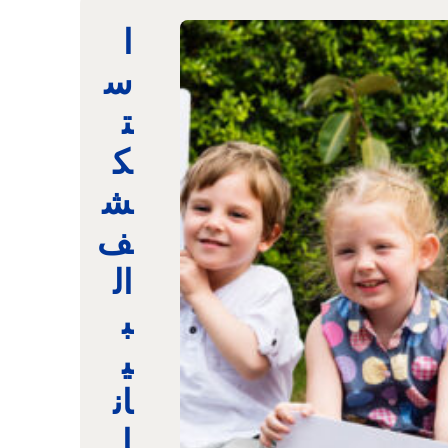
ا
س
ت
ك
ش
ف
ال
ب
ي
ان
ا