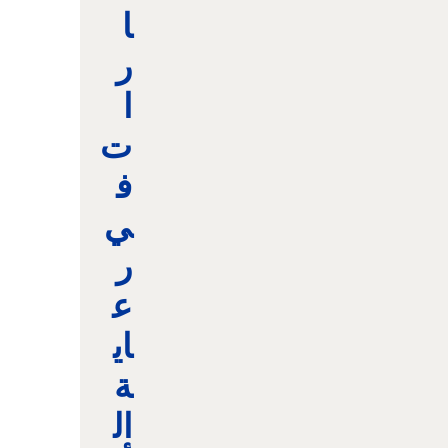
ا
ر
ا
ت
ف
ي
ر
ع
اي
ة
ال