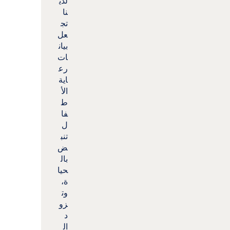
لدي
نا
تج
عل
بيان
ات
رع
اية
الأ
ط
فا
ل
تنب
ض
بال
حيا
ة،
وت
زو
د
ال