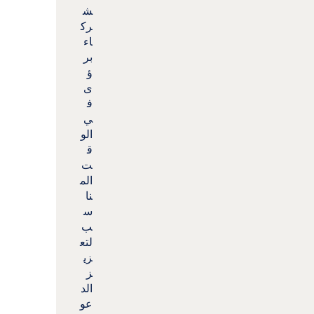
ش
رك
اء
بر
ؤ
ى
ف
ي
الو
ق
ت
الم
نا
س
ب
لتع
زي
ز
الد
عو