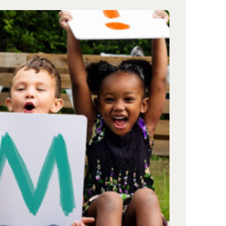
المزيد:
استكشف
البيانات
وراء
الاستثمارات
في
رعاية
الأطفال
(يفتح
في
نافذة
جديدة)