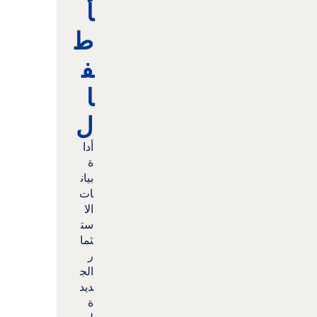
أ
ط
ف
ا
ل
أدا
ة
بيان
ات
الا
ست
ثما
ر
الج
ديد
ة