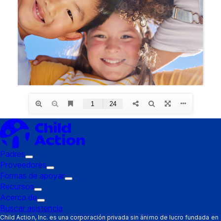
Padres
Submenú
Proveedores
de
Submenú
Formas de apoyar
disparo:
de
Submenú
Recursos
Padres
Submenú
disparo:
de
Acerca de
de
Submenú
Proveedores
disparo:
Buscar asistencia
disparo:
de
Formas
Child Action, Inc. es una corporación privada sin ánimo de lucro fundada en