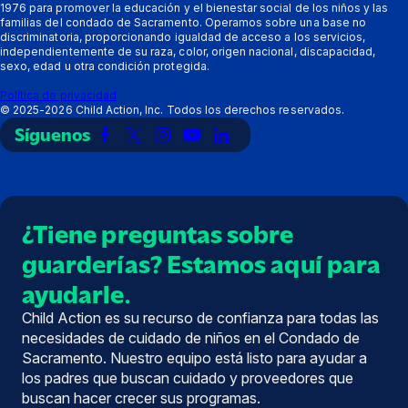
1976 para promover la educación y el bienestar social de los niños y las
Recursos
disparo:
de
familias del condado de Sacramento. Operamos sobre una base no
Acerca
apoyar
discriminatoria, proporcionando igualdad de acceso a los servicios,
de
independientemente de su raza, color, origen nacional, discapacidad,
sexo, edad u otra condición protegida.
Política de privacidad
©
2025-2026
Child Action, Inc. Todos los derechos reservados.
Síguenos
Enlace
Enlace
Enlace
Enlace
Enlace
a
a
a
a
a
Facebook
X
Instagram
YouTube
LinkedIn
(Twitter)
¿Tiene preguntas sobre
guarderías? Estamos aquí para
ayudarle.
Child Action es su recurso de confianza para todas las
necesidades de cuidado de niños en el Condado de
Sacramento. Nuestro equipo está listo para ayudar a
los padres que buscan cuidado y proveedores que
buscan hacer crecer sus programas.