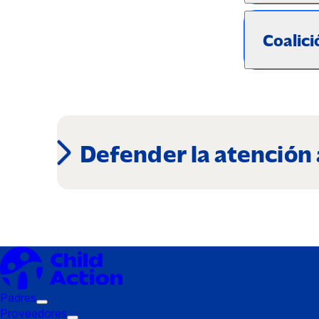
Coalic
Defender la atención a
Padres
Submenú
Proveedores