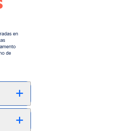
s
tradas en
tas
cramento
ano de