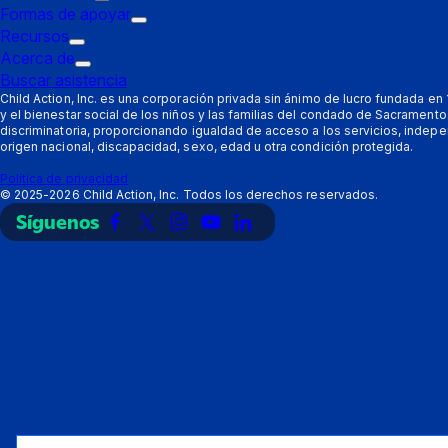
de
Submenú
Formas de apoyar
disparo:
de
Submenú
Recursos
Padres
Submenú
disparo:
de
Acerca de
de
Submenú
Proveedores
disparo:
Buscar asistencia
disparo:
de
Formas
Child Action, Inc. es una corporación privada sin ánimo de lucro fundada e
y el bienestar social de los niños y las familias del condado de Sacramen
Recursos
disparo:
de
discriminatoria, proporcionando igualdad de acceso a los servicios, indepe
Acerca
apoyar
origen nacional, discapacidad, sexo, edad u otra condición protegida.
de
Política de privacidad
©
2025-2026
Child Action, Inc. Todos los derechos reservados.
Síguenos
Enlace
Enlace
Enlace
Enlace
Enlace
a
a
a
a
a
Facebook
X
Instagram
YouTube
LinkedIn
(Twitter)