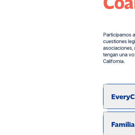
Coa
Participamos a
cuestiones legi
asociaciones,
tengan una voz
California.
EveryCh
Familia