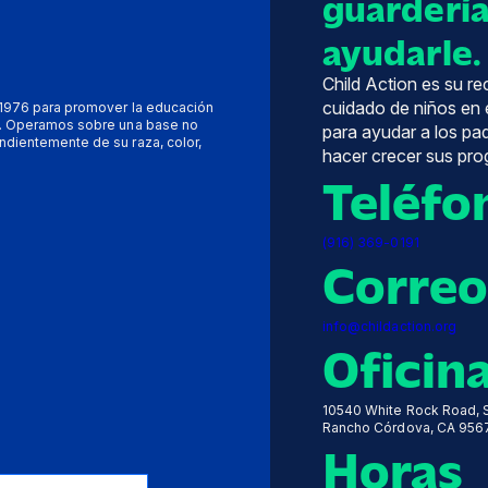
guardería
ayudarle.
Child Action es su r
cuidado de niños en 
n 1976 para promover la educación
to. Operamos sobre una base no
para ayudar a los p
ndientemente de su raza, color,
hacer crecer sus pro
Teléfo
(916) 369-0191
Correo
info@childaction.org
Oficin
10540 White Rock Road, S
Rancho Córdova, CA 956
Horas