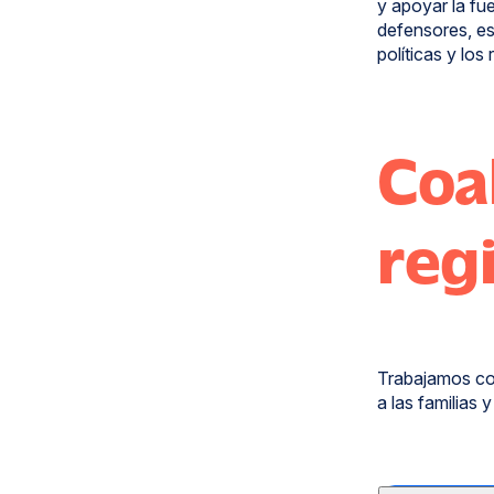
y apoyar la fu
defensores, es
políticas y lo
Coal
reg
Trabajamos con
a las familias 