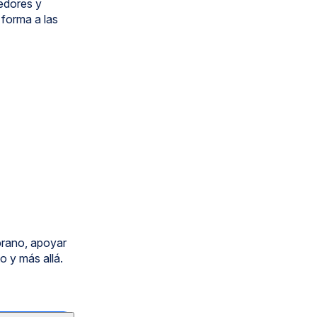
eedores y
 forma a las
prano, apoyar
o y más allá.