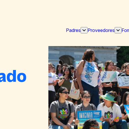
Padres
Proveedores
For
Mostrar
Mostra
submenú
subme
"Padres
"Prov
dado