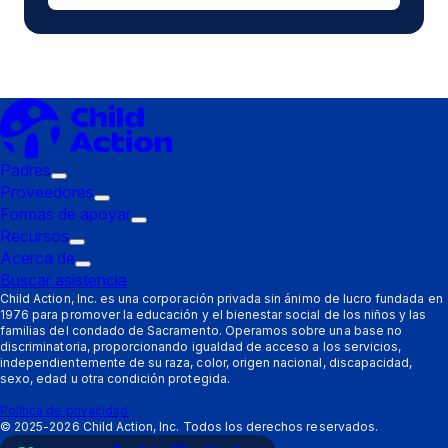
abre
en
una
nueva
ventana)
Padres
Submenú
Proveedores
de
Submenú
Formas de apoyar
disparo:
de
Submenú
Recursos
Padres
Submenú
disparo:
de
Acerca de
de
Submenú
Proveedores
disparo:
Buscar asistencia
disparo:
de
Formas
Child Action, Inc. es una corporación privada sin ánimo de lucro fundada en
1976 para promover la educación y el bienestar social de los niños y las
Recursos
disparo:
de
familias del condado de Sacramento. Operamos sobre una base no
Acerca
apoyar
discriminatoria, proporcionando igualdad de acceso a los servicios,
de
independientemente de su raza, color, origen nacional, discapacidad,
sexo, edad u otra condición protegida.
Política de privacidad
©
2025-2026
Child Action, Inc. Todos los derechos reservados.