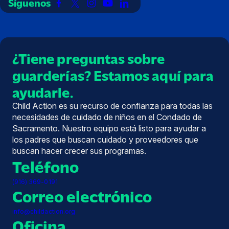
Síguenos
Enlace
Enlace
Enlace
Enlace
Enlace
a
a
a
a
a
Facebook
X
Instagram
YouTube
LinkedIn
(Twitter)
¿Tiene preguntas sobre
guarderías? Estamos aquí para
ayudarle.
Child Action es su recurso de confianza para todas las
necesidades de cuidado de niños en el Condado de
Sacramento. Nuestro equipo está listo para ayudar a
los padres que buscan cuidado y proveedores que
buscan hacer crecer sus programas.
Teléfono
(916) 369-0191
Correo electrónico
info@childaction.org
Oficina