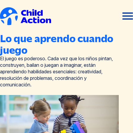
Ir al contenido
Abrir
Cerra
men
men
Inicio
Lo que aprendo cuando
juego
El juego es poderoso. Cada vez que los niños pintan,
construyen, bailan o juegan a imaginar, están
aprendiendo habilidades esenciales: creatividad,
resolución de problemas, coordinación y
comunicación.