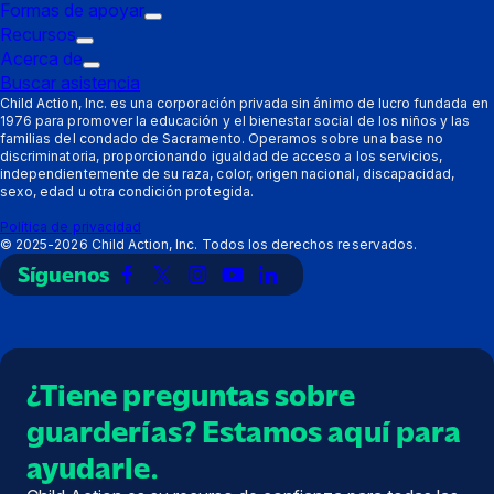
de
Submenú
Formas de apoyar
disparo:
de
Submenú
Recursos
Padres
Submenú
disparo:
de
Acerca de
de
Submenú
Proveedores
disparo:
Buscar asistencia
disparo:
de
Formas
Child Action, Inc. es una corporación privada sin ánimo de lucro fundada en
1976 para promover la educación y el bienestar social de los niños y las
Recursos
disparo:
de
familias del condado de Sacramento. Operamos sobre una base no
Acerca
apoyar
discriminatoria, proporcionando igualdad de acceso a los servicios,
de
independientemente de su raza, color, origen nacional, discapacidad,
sexo, edad u otra condición protegida.
Política de privacidad
©
2025-2026
Child Action, Inc. Todos los derechos reservados.
Síguenos
Enlace
Enlace
Enlace
Enlace
Enlace
a
a
a
a
a
Facebook
X
Instagram
YouTube
LinkedIn
(Twitter)
¿Tiene preguntas sobre
guarderías? Estamos aquí para
ayudarle.