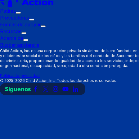
Padres
Submenú
Proveedores
de
Submenú
Formas de apoyar
disparo:
de
Submenú
Recursos
Padres
Submenú
disparo:
de
Acerca de
de
Submenú
Proveedores
disparo:
Buscar asistencia
disparo:
de
Formas
Child Action, Inc. es una corporación privada sin ánimo de lucro fundada e
y el bienestar social de los niños y las familias del condado de Sacramen
Recursos
disparo:
de
discriminatoria, proporcionando igualdad de acceso a los servicios, indepe
Acerca
apoyar
origen nacional, discapacidad, sexo, edad u otra condición protegida.
de
Política de privacidad
©
2025-2026
Child Action, Inc. Todos los derechos reservados.
Síguenos
Enlace
Enlace
Enlace
Enlace
Enlace
a
a
a
a
a
Facebook
X
Instagram
YouTube
LinkedIn
(Twitter)