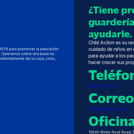
¿Tiene pr
guardería
ayudarle.
Child Action es su r
cuidado de niños en 
n 1976 para promover la educación
to. Operamos sobre una base no
para ayudar a los p
ndientemente de su raza, color,
hacer crecer sus pro
Teléfo
(916) 369-0191
Correo
info@childaction.org
Oficin
10540 White Rock Road, S