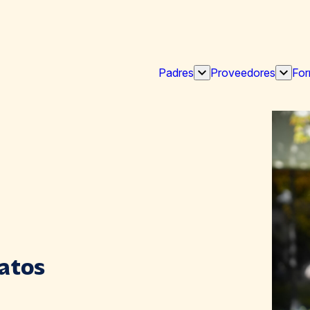
Padres
Proveedores
For
Mostrar
Mostra
submenú
subme
"Padres
"Prov
Datos