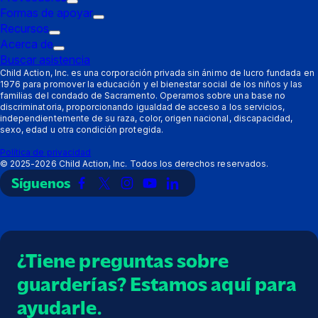
de
Submenú
Formas de apoyar
disparo:
de
Submenú
Recursos
Padres
Submenú
disparo:
de
Acerca de
de
Submenú
Proveedores
disparo:
Buscar asistencia
disparo:
de
Formas
Child Action, Inc. es una corporación privada sin ánimo de lucro fundada en
1976 para promover la educación y el bienestar social de los niños y las
Recursos
disparo:
de
familias del condado de Sacramento. Operamos sobre una base no
Acerca
apoyar
discriminatoria, proporcionando igualdad de acceso a los servicios,
de
independientemente de su raza, color, origen nacional, discapacidad,
sexo, edad u otra condición protegida.
Política de privacidad
©
2025-2026
Child Action, Inc. Todos los derechos reservados.
Síguenos
Enlace
Enlace
Enlace
Enlace
Enlace
a
a
a
a
a
Facebook
X
Instagram
YouTube
LinkedIn
(Twitter)
¿Tiene preguntas sobre
guarderías? Estamos aquí para
ayudarle.