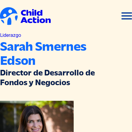
Ir al contenido
Abrir
Cerra
men
men
Inicio
Liderazgo
Sarah Smernes
Edson
Director de Desarrollo de
Fondos y Negocios