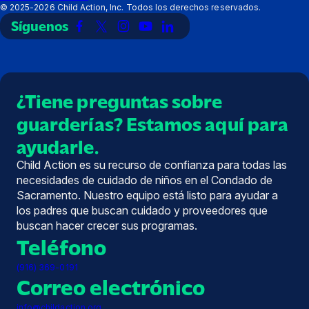
©
2025-2026
Child Action, Inc. Todos los derechos reservados.
Síguenos
Enlace
Enlace
Enlace
Enlace
Enlace
a
a
a
a
a
Facebook
X
Instagram
YouTube
LinkedIn
(Twitter)
¿Tiene preguntas sobre
guarderías? Estamos aquí para
ayudarle.
Child Action es su recurso de confianza para todas las
necesidades de cuidado de niños en el Condado de
Sacramento. Nuestro equipo está listo para ayudar a
los padres que buscan cuidado y proveedores que
buscan hacer crecer sus programas.
Teléfono
(916) 369-0191
Correo electrónico
info@childaction.org