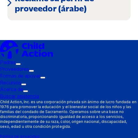
proveedor (árabe)
Padres
Submenú
Proveedores
de
Submenú
Formas de apoyar
disparo:
de
Submenú
Recursos
Padres
Submenú
disparo:
de
Acerca de
de
Submenú
Proveedores
disparo:
Buscar asistencia
disparo:
de
Formas
Child Action, Inc. es una corporación privada sin ánimo de lucro fundada en
1976 para promover la educación y el bienestar social de los niños y las
Recursos
disparo:
de
familias del condado de Sacramento. Operamos sobre una base no
Acerca
apoyar
discriminatoria, proporcionando igualdad de acceso a los servicios,
de
independientemente de su raza, color, origen nacional, discapacidad,
sexo, edad u otra condición protegida.
Política de privacidad