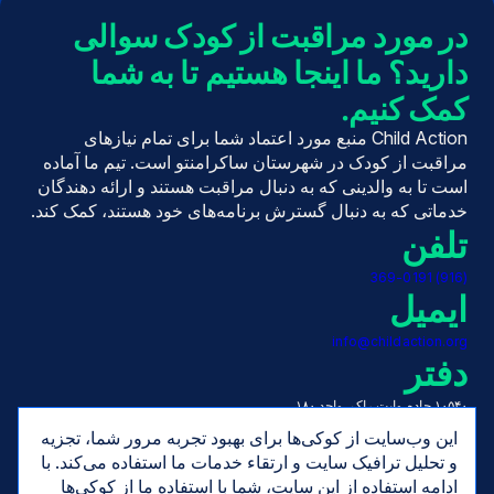
در مورد مراقبت از کودک سوالی
دارید؟ ما اینجا هستیم تا به شما
کمک کنیم.
Child Action منبع مورد اعتماد شما برای تمام نیازهای
مراقبت از کودک در شهرستان ساکرامنتو است. تیم ما آماده
است تا به والدینی که به دنبال مراقبت هستند و ارائه دهندگان
خدماتی که به دنبال گسترش برنامه‌های خود هستند، کمک کند.
تلفن
(916) 369-0191
ایمیل
info@childaction.org
دفتر
۱۰۵۴۰ جاده وایت راک، واحد ۱۸۰
رانچو کوردووا، کالیفرنیا ۹۵۶۷۰
این وب‌سایت از کوکی‌ها برای بهبود تجربه مرور شما، تجزیه
ساعت‌ها
و تحلیل ترافیک سایت و ارتقاء خدمات ما استفاده می‌کند. با
ادامه استفاده از این سایت، شما با استفاده ما از کوکی‌ها
دوشنبه تا جمعه، ۷:۳۰ صبح تا ۵:۰۰ بعد از ظهر