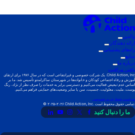
والدین
زیرمنوی
ارائه دهندگان
فعال‌سازی:
زیرمنوی
راه‌های پشتیبانی
والدین
زیرمنوی
فعال‌سازی:
منابع
زیرمنوی
ارائه
فعال‌سازی:
درباره ما
فعال‌سازی:
زیرمنوی
دهندگان
راه‌های
یافتن مراقبت
منابع
فعال‌سازی:
پشتیبانی
Child Action, Inc. یک شرکت خصوصی و غیرانتفاعی است که در سال ۱۹۷۶ برای ارتقای
آموزش و رفاه اجتماعی کودکان و خانواده‌ها در شهرستان ساکرامنتو تأسیس شد. ما بر
درباره
اساس عدم تبعیض فعالیت می‌کنیم و دسترسی برابر به خدمات را صرف نظر از نژاد، رنگ
ما
پوست، ملیت، معلولیت، جنسیت، سن یا سایر وضعیت‌های حمایتی فراهم می‌کنیم.
سیاست حفظ حریم خصوصی
Child Action, Inc. تمامی حقوق محفوظ است.
۲۰۲۵–۲۰۲۶
©
ما را دنبال کنید
پیوند
لینک
لینک
لینک
لینک
به
به
به
به
به
X
فیسبوک
اینستاگرام
یوتیوب
لینکدین
(توییتر)