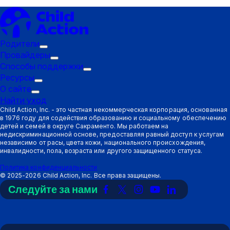
Родители
Подменю
Провайдеры
"Триггер":
Подменю
Способы поддержки
Родители
"Триггер":
Подменю
Ресурсы
Подменю
Провайдеры
"Триггер":
О сайте
Подменю
"Триггер":
Способы
Найти уход
"Триггер":
Ресурсы
поддержки
Child Action, Inc. - это частная некоммерческая корпорация, основанная
в 1976 году для содействия образованию и социальному обеспечению
О
детей и семей в округе Сакраменто. Мы работаем на
сайте
недискриминационной основе, предоставляя равный доступ к услугам
независимо от расы, цвета кожи, национального происхождения,
инвалидности, пола, возраста или другого защищенного статуса.
Политика конфиденциальности
©
2025-2026
Child Action, Inc. Все права защищены.
Следуйте за нами
Ссылка
Ссылка
Ссылка
Ссылка
Ссылка
на
на
на
на
на
Facebook
X
Instagram
YouTube
LinkedIn
(Twitter)