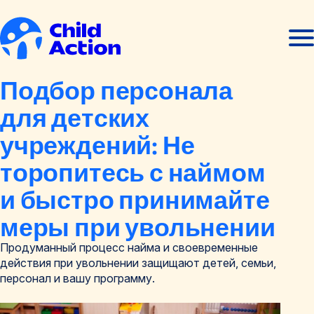
Перейти к содержанию
Отк
Закр
мен
мен
Главная
Подбор персонала
для детских
учреждений: Не
торопитесь с наймом
и быстро принимайте
меры при увольнении
Продуманный процесс найма и своевременные
действия при увольнении защищают детей, семьи,
персонал и вашу программу.