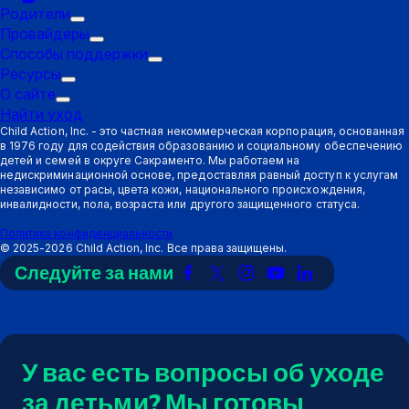
Родители
Подменю
Провайдеры
"Триггер":
Подменю
Способы поддержки
Родители
"Триггер":
Подменю
Ресурсы
Подменю
Провайдеры
"Триггер":
О сайте
Подменю
"Триггер":
Способы
Найти уход
"Триггер":
Ресурсы
поддержки
Child Action, Inc. - это частная некоммерческая корпорация, основанная
в 1976 году для содействия образованию и социальному обеспечению
О
детей и семей в округе Сакраменто. Мы работаем на
сайте
недискриминационной основе, предоставляя равный доступ к услугам
независимо от расы, цвета кожи, национального происхождения,
инвалидности, пола, возраста или другого защищенного статуса.
Политика конфиденциальности
©
2025-2026
Child Action, Inc. Все права защищены.
Следуйте за нами
Ссылка
Ссылка
Ссылка
Ссылка
Ссылка
на
на
на
на
на
Facebook
X
Instagram
YouTube
LinkedIn
(Twitter)
У вас есть вопросы об уходе
за детьми? Мы готовы